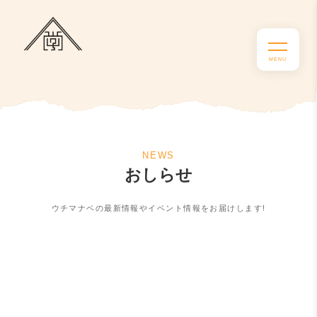
おしらせ
ウチマナベの最新情報やイベント情報をお届けします!
2026年4月授業料半額！お得なキャンペー
2026年5月限定キャンペーンのお知らせ 体
ンのお知らせ
せんつく市
🏖せんつく夏祭り2024のお知らせ
験授業料が半額！
せんつく夏祭り
イベントのお知らせ
イベントのお知らせ
大人水彩画クラス 作品紹介
水彩画こどもクラス 作品紹介
水彩画クラス 6月の課題
体験授業後、4月中にご入会いただくと初月の授業料が
日頃よりせんつくをご利用いただき、ありがとうござい
今年も夏祭りの季節がやってきました！8月25日（日）
半額に...
ます。 こ...
【
【
【
こんにちは！ウチマナベ絵画教室です
こんにちは！ウチマナベ絵画教室です！
にせんつ...
こんにちは！ウチマナベ絵画教室です
5月限定 体験授業 半額キャ...
せんつく夏祭り 開催のお知らせ...
アートワークショップ
落語 × 絵画オークションἺ...
】...
本日は...
þ...
水彩...